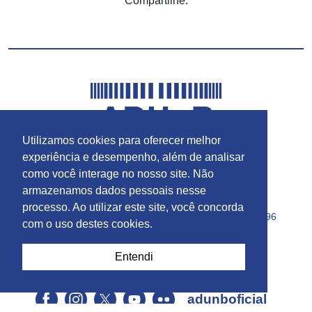
Compartilhe:
Utilizamos cookies para oferecer melhor
experiência e desempenho, além de analisar
como você interage no nosso site. Não
armazenamos dados pessoais nesse
E-mail:
adunbss@adunb.org.br
processo. Ao utilizar este site, você concorda
Telefone Celular:
(61) 98532-1280 | (61) 98405-0596
com o uso destes cookies.
Endereço:
Campus Universitário Darcy Ribeiro,
Gleba A | Casa do Professor | Brasília | DF
Entendi
CEP:
70910-900 |
Caixa Postal:
04425
adunboficial