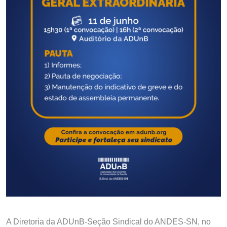
A Diretoria da ADUnB-Seção Sindical do ANDES-SN, no