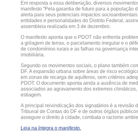
Em resposta a essa deliberação, diversos movimentos
manifesto “Pela garantia de futuro para a população 
alerta para seus potenciais impactos socioambientai
entidades e personalidades do Distrito Federal, ass
assembleia realizada em 3 de dezembro.
O manifesto aponta que o PDOT não enfrenta problema
a grilagem de terras, o parcelamento irregular e o déf
de condomínios rurais e as falhas na governança int
imobiliária.
Segundo os movimentos sociais, o plano também compr
DF. A expansão urbana sobre áreas de risco ecológico
em zonas de recarga de aquíferos, sem critérios ade
PDOT. O documento aponta ainda a ausência de medid
associados ao agravamento dos extremos climáticos,
estiagem.
A principal reivindicação dos signatários é a revisã
Tribunal de Contas do DF e de outros órgãos públicos
assegure o direito à cidade, combata o racismo ambie
Leia na íntegra o manifesto.