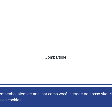
Compartilhe:
esempenho, além de analisar como você interage no nosso sit
estes cookies.
il:
adunbss@adunb.org.br
fone Celular:
(61) 98532-1280 | (61) 98405-0596