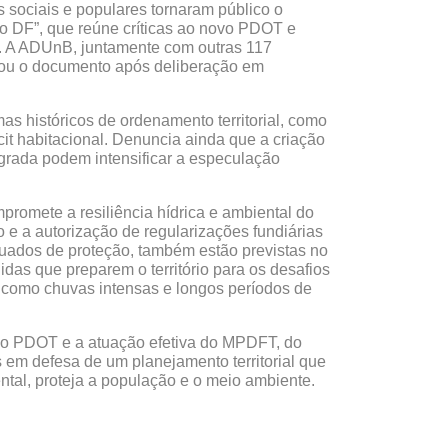
 sociais e populares tornaram público o
do DF”, que reúne críticas ao novo PDOT e
s. A ADUnB, juntamente com outras 117
inou o documento após deliberação em
s históricos de ordenamento territorial, como
icit habitacional. Denuncia ainda que a criação
egrada podem intensificar a especulação
omete a resiliência hídrica e ambiental do
 e a autorização de regularizações fundiárias
quados de proteção, também estão previstas no
as que preparem o território para os desafios
 como chuvas intensas e longos períodos de
o do PDOT e a atuação efetiva do MPDFT, do
 em defesa de um planejamento territorial que
ntal, proteja a população e o meio ambiente.